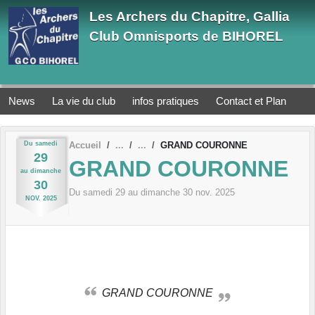
Panneau de gestion des cookies
Les Archers du Chapitre, Gallia
Club Omnisports de BIHOREL
News
La vie du club
infos pratiques
Contact et Plan
Du
samedi
Accueil
GRAND COURONNE
29
GRAND COURONNE
au
dimanche
30
Du
samedi
29
au
dimanche
30
nov.
2025
NOV.
2025
GRAND COURONNE