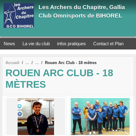
Panneau de gestion des cookies
Les Archers du Chapitre, Gallia
Club Omnisports de BIHOREL
News
La vie du club
infos pratiques
Contact et Plan
Accueil
Rouen Arc Club - 18 mètres
ROUEN ARC CLUB - 18
MÈTRES